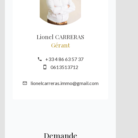
Lionel CARRERAS
Gérant
+33 4 86 63 57 37
0613513712
lionelcarreras.immo@gmail.com
Demande