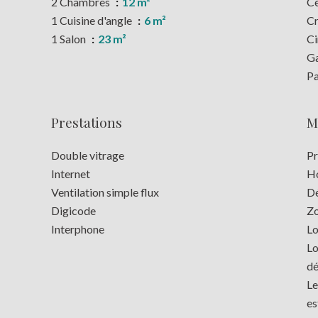
2 Chambres
12 m²
Ce
1 Cuisine d'angle
6 m²
C
1 Salon
23 m²
C
G
Pa
Prestations
M
Double vitrage
Pr
Internet
Ho
Ventilation simple flux
Dé
Digicode
Zo
Interphone
Lo
Lo
dé
Le
es