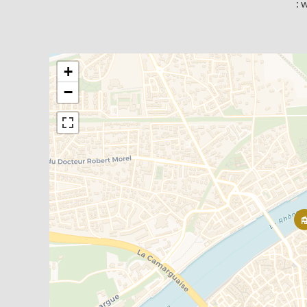
: 
+
−