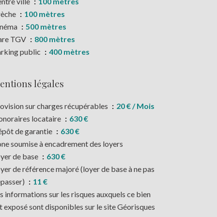
ntre ville
100 mètres
rèche
100 mètres
inéma
500 mètres
are TGV
800 mètres
rking public
400 mètres
entions légales
ovision sur charges récupérables
20 € / Mois
noraires locataire
630 €
pôt de garantie
630 €
ne soumise à encadrement des loyers
yer de base
630 €
yer de référence majoré (loyer de base à ne pas
passer)
11 €
s informations sur les risques auxquels ce bien
t exposé sont disponibles sur le site Géorisques