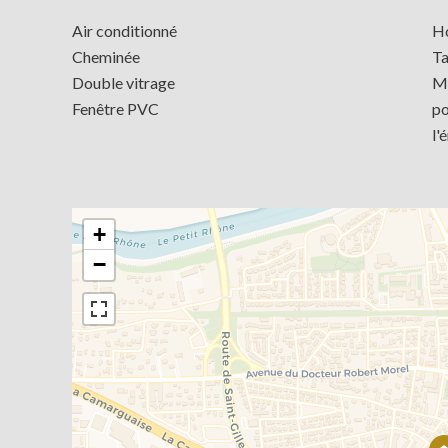
Air conditionné
Ho
Cheminée
Ta
Double vitrage
Mo
Fenêtre PVC
po
l'
+
−