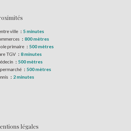
roximités
ntre ville
5 minutes
ommerces
800 mètres
ole primaire
500 mètres
are TGV
8 minutes
édecin
500 mètres
upermarché
500 mètres
nnis
2 minutes
entions légales